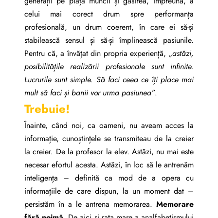
generații pe piața muncii și găsirea, împreună, a
celui mai corect drum spre performanța
profesională, un drum coerent, în care ei să-și
stabilească sensul și să-și împlinească pasiunile.
Pentru că, a învățat din propria experiență,
„astăzi,
posibilitățile realizării profesionale sunt infinite.
Lucrurile sunt simple. Să faci ceea ce îți place mai
mult să faci și banii vor urma pasiunea”
.
Trebuie!
Înainte, când noi, ca oameni, nu aveam acces la
informație, cunoștințele se transmiteau de la creier
la creier. De la profesor la elev. Astăzi, nu mai este
necesar efortul acesta. Astăzi, în loc să le antrenăm
inteligența – definită ca mod de a opera cu
informațiile de care dispun, la un moment dat –
persistăm în a le antrena memorarea.
Memorare
fără noimă
. De aici și rata mare a analfabetismului