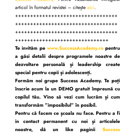
articol în formatul revistei – citește
aici
.
++++++++++++++++++++++++++++++++++
++++++++++++++++++++++++++++++++++
++++++++++++++++++++++++++++++++++
+++++++++++++++++++++++++++++++
Te invităm pe
www.SuccessAcademy.ro
pentru
a găsi detalii despre programele noastre de
dezvoltare personală și leadership create
special pentru copii și adolescenți.
Formăm noi grupe Success Academy. Te poți
înscrie acum la un DEMO gratuit împreună cu
copilul tău. Vino să vezi cum lucrăm și cum
transformăm ”imposibilul” în posibil.
Pentru că facem ce școala nu face.
Pentru a fi
in contact permanent cu noi și articolele
noastre, dă un like paginii
Success