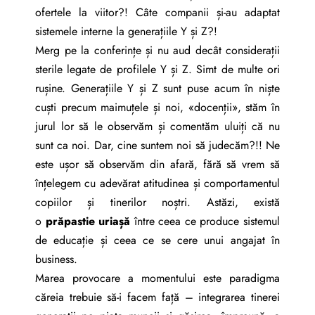
ofertele la viitor?! Câte companii și-au adaptat
sistemele interne la generațiile Y și Z?!
Merg pe la conferințe și nu aud decât considerații
sterile legate de profilele Y și Z. Simt de multe ori
rușine. Generațiile Y și Z sunt puse acum în niște
cuști precum maimuțele și noi, «docenții», stăm în
jurul lor să le observăm și comentăm uluiți că nu
sunt ca noi. Dar, cine suntem noi să judecăm?!! Ne
este ușor să observăm din afară, fără să vrem să
înțelegem cu adevărat atitudinea și comportamentul
copiilor și tinerilor noștri. Astăzi, există
o
prăpastie uriașă
între ceea ce produce sistemul
de educație și ceea ce se cere unui angajat în
business.
Marea provocare a momentului este paradigma
căreia trebuie să-i facem față – integrarea tinerei