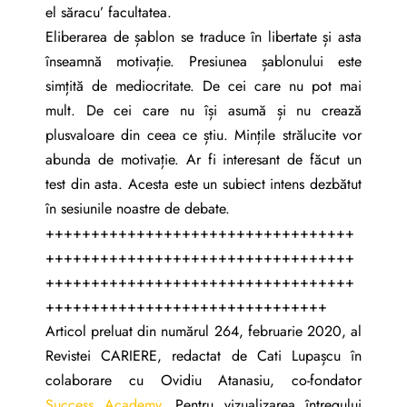
el săracu’ facultatea.
Eliberarea de șablon se traduce în libertate și asta
înseamnă motivație. Presiunea șablonului este
simțită de mediocritate. De cei care nu pot mai
mult. De cei care nu își asumă și nu crează
plusvaloare din ceea ce știu. Mințile strălucite vor
abunda de motivație. Ar fi interesant de făcut un
test din asta. Acesta este un subiect intens dezbătut
în sesiunile noastre de debate.
++++++++++++++++++++++++++++++++++
++++++++++++++++++++++++++++++++++
++++++++++++++++++++++++++++++++++
+++++++++++++++++++++++++++++++
Articol preluat din numărul 264, februarie 2020, al
Revistei CARIERE, redactat de Cati Lupașcu în
colaborare cu Ovidiu Atanasiu, co-fondator
Success Academy.
Pentru vizualizarea întregului