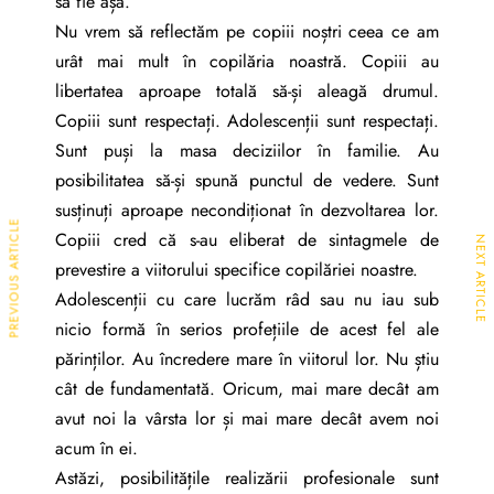
să fie așa.
Nu vrem să reflectăm pe copiii noștri ceea ce am
urât mai mult în copilăria noastră. Copiii au
libertatea aproape totală să-și aleagă drumul.
Copiii sunt respectați. Adolescenții sunt respectați.
Sunt puși la masa deciziilor în familie. Au
posibilitatea să-și spună punctul de vedere. Sunt
susținuți aproape necondiționat în dezvoltarea lor.
PREVIOUS ARTICLE
Copiii cred că s-au eliberat de sintagmele de
NEXT ARTICLE
prevestire a viitorului specifice copilăriei noastre.
Adolescenții cu care lucrăm râd sau nu iau sub
nicio formă în serios profețiile de acest fel ale
părinților. Au încredere mare în viitorul lor. Nu știu
cât de fundamentată. Oricum, mai mare decât am
avut noi la vârsta lor și mai mare decât avem noi
acum în ei.
Astăzi, posibilitățile realizării profesionale sunt