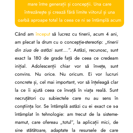
mare între generații și concepții. Una care
întrezărește și crează fără limite viitorul și una
oarbă aproape total la ceea ce ni se întâmplă acum
Când am
început
să lucrez cu tinerii, acum 4 ani,
am plecat la drum cu o concepție-stereotip:
„tinerii
din ziua de astăzi sunt….”
. Astăzi, recunosc, sunt
exact la 180 de grade față de ceea ce credeam
inițial. Adolescenții chiar vor să învețe, sunt
convins. Nu orice. Nu oricum. Ei vor lucruri
concrete și, cel mai important, vor să înțeleagă clar
la ce îi ajută ceea ce învață în viața reală. Sunt
necruțători cu subiectele care nu au sens în
conștiința lor. Se întâmplă astăzi cu ei exact ce s-a
întâmplat în tehnologie: am trecut de la sisteme-
mamut, care ofereau „totul”, la aplicații mici, de
sine stătătoare, adaptate la resursele de care