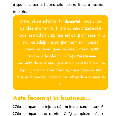
dispunem, perfect construite pentru fiecare nevoie
în parte.
Steve Jobs a schimbat fundamental modelul de
gândire al omenirii. Tinerii au interiorizat acest
model în mod natural, fără să-l conștientizeze. Nici
noi, ca adulți, nu conștientizăm schimbarea
uluitoare de paradigmă pe care o trăim. Astfel,
insistăm să le oferim cu forța
«sisteme-
mamut»
de educație. Și insistăm să îi tratăm după
chipul și asemănarea noastră, după ceea ce știm,
fără să facem nici cel mai mic efort de adaptare la
ei.
Asta facem și în business…
Câte companii au înțeles că am trecut spre altceva?
Câte companii fac efortul să își adapteze măcar