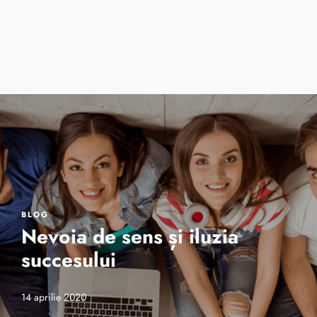
Cursuri de vară
One 2 One Sessio
Despre noi
BLOG
Nevoia de sens și iluzia
succesului
14 aprilie 2020