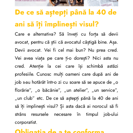
De ce să aștepți până la 40 de
ani să îți împlinești visul?
Care e alternativa? Să înveți cu forța să devii
avocat, pentru că știi că avocatul câștigă bine. Așa.
Devii avocat. Vei fi cel mai bun? Nu prea cred.
Vei avea viața pe care ți-o dorești? Nici asta nu
cred. Atenție la cei care își schimbă astăzi
profesiile. Cunosc mulți oameni care după ani de
job s-au hotărât într-o zi cu soare să se apuce de „o
florărie”, „o băcănie”, „un atelier”, „un service”,
„un club” etc. De ce să aștepți pănă la 40 de ani
să îți implinești visul? Și asta dacă ai norocul să fi
strâns resursele necesare în timpul job-ului
corporatist.
Obligația de a te conforma