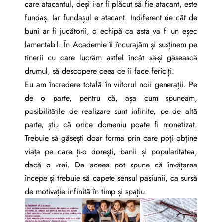
care atacantul, deși i-ar fi plăcut să fie atacant, este
fundaș. Iar fundașul e atacant. Indiferent de cât de
buni ar fi jucătorii, o echipă ca asta va fi un eșec
lamentabil. În Academie îi încurajăm și susținem pe
tinerii cu care lucrăm astfel încât să-și găsească
drumul, să descopere ceea ce îi face fericiți.
Eu am încredere totală în viitorul noii generații. Pe
de o parte, pentru că, așa cum spuneam,
posibilitățile de realizare sunt infinite, pe de altă
parte, știu că orice domeniu poate fi monetizat.
Trebuie să găsești doar forma prin care poți obține
viața pe care ți-o dorești, banii și popularitatea,
dacă o vrei. De aceea pot spune că învățarea
începe și trebuie să capete sensul pasiunii, ca sursă
de motivație infinită în timp și spațiu.