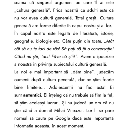
seama că singurul argument pe care îl ai este
„cultura generală”. Frica noastră ca adulți este că
nu vor avea cultură generală. Total greșit. Cultura
generală are forme diferite în capul nostru și al lor.
În capul nostru este legată de literatură, istorie,
geografie, biologie etc. Câte puțin din toate.
„Atât
cât să nu te faci de râs! Să poți să ții o conversație!
Când nu știi, taci! Fă-te că știi!”
. Avem o ipocrizie
a noastră în privința subiectului cultură generală.
La noi e mai important să „dăm bine”. Judecăm
oamenii după cultura generală, dar ne știm foarte
bine limitele… Adolescenții nu fac asta! Ei
sunt
autentici
. Ei înțeleg că nu trebuie să fim la fel,
să știm aceleași lucruri. Și nu judecă un om că nu
știe când a domnit Mihai Viteazul. Lor li se pare
normal să caute pe Google dacă este importantă
informația aceasta, în acest moment.