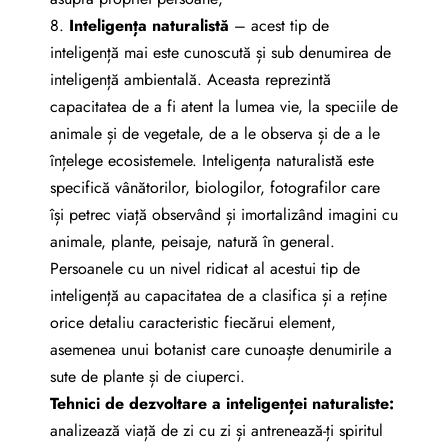
8.
I
nteligenț
a
naturalist
ă
– acest tip de
inteligență mai este cunoscută și sub denumirea de
inteligență ambientală. Aceasta reprezintă
capacitatea de a fi atent la lumea vie, la speciile de
animale și de vegetale, de a le observa și de a le
înțelege ecosistemele. Inteligența naturalistă este
specifică vânătorilor, biologilor, fotografilor care
își petrec viață observând și imortalizând imagini cu
animale, plante, peisaje, natură în general.
Persoanele cu un nivel ridicat al acestui tip de
inteligență au capacitatea de a clasifica și a reține
orice detaliu caracteristic fiecărui element,
asemenea unui botanist care cunoaște denumirile a
sute de plante și de ciuperci.
Tehnici de dezvoltare a inteligenței naturaliste:
analizează viață de zi cu zi și antrenează-ți spiritul