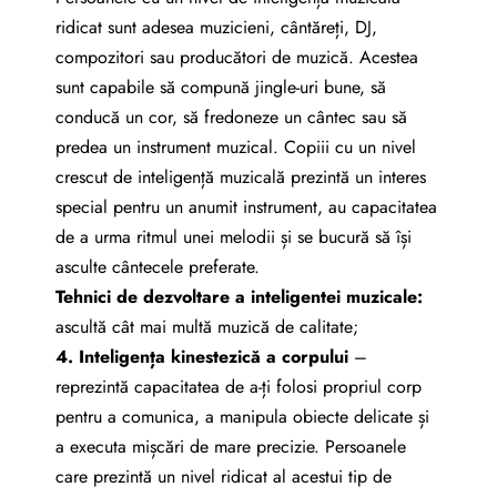
ridicat sunt adesea muzicieni, cântăreți, DJ,
compozitori sau producători de muzică. Acestea
sunt capabile să compună jingle-uri bune, să
conducă un cor, să fredoneze un cântec sau să
predea un instrument muzical. Copiii cu un nivel
crescut de inteligență muzicală prezintă un interes
special pentru un anumit instrument, au capacitatea
de a urma ritmul unei melodii și se bucură să își
asculte cântecele preferate.
Tehnici de dezvoltare a inteligentei muzicale:
ascultă cât mai multă muzică de calitate;
4.
I
nteligenț
a
kinestezic
ă
a corpului
–
reprezintă capacitatea de a-ți folosi propriul corp
pentru a comunica, a manipula obiecte delicate și
a executa mișcări de mare precizie. Persoanele
care prezintă un nivel ridicat al acestui tip de