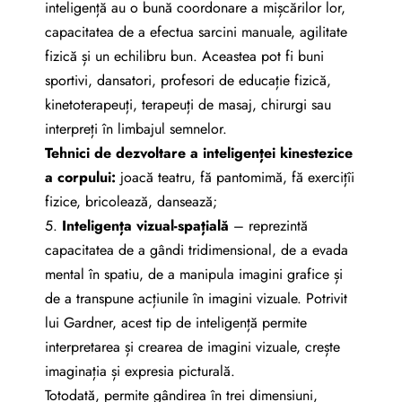
inteligență au o bună coordonare a mișcărilor lor,
capacitatea de a efectua sarcini manuale, agilitate
fizică și un echilibru bun. Aceastea pot fi buni
sportivi, dansatori, profesori de educație fizică,
kinetoterapeuți, terapeuți de masaj, chirurgi sau
interpreți în limbajul semnelor.
Tehnici de dezvoltare a inteligenței kinestezice
a corpului:
joacă teatru, fă pantomimă, fă exercițîi
fizice, bricolează, dansează;
5.
I
nteligen
ța
vizual-spațială
– reprezintă
capacitatea de a gândi tridimensional, de a evada
mental în spatiu, de a manipula imagini grafice și
de a transpune acțiunile în imagini vizuale. Potrivit
lui Gardner, acest tip de inteligență permite
interpretarea și crearea de imagini vizuale, crește
imaginația și expresia picturală.
Totodată, permite gândirea în trei dimensiuni,