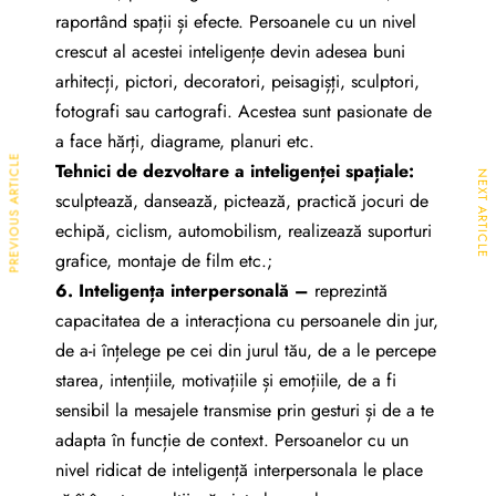
raportând spații și efecte. Persoanele cu un nivel
crescut al acestei inteligențe devin adesea buni
arhitecți, pictori, decoratori, peisagișți, sculptori,
fotografi sau cartografi. Acestea sunt pasionate de
a face hărți, diagrame, planuri etc.
PREVIOUS ARTICLE
Tehnici de dezvoltare a inteligen
ț
ei spațiale:
NEXT ARTICLE
sculptează, dansează, pictează, practică jocuri de
echipă, ciclism, automobilism, realizează suporturi
grafice, montaje de film etc.;
6. Inteligența interpersonală –
reprezintă
capacitatea de a interacționa cu persoanele din jur,
de a-i înțelege pe cei din jurul tău, de a le percepe
starea, intențiile, motivațiile și emoțiile, de a fi
sensibil la mesajele transmise prin gesturi și de a te
adapta în funcție de context. Persoanelor cu un
nivel ridicat de inteligență interpersonala le place