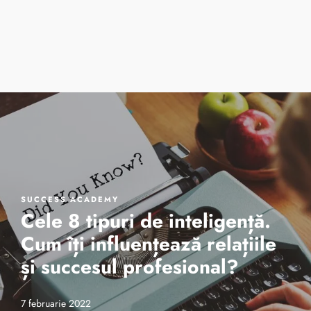
Cursuri de vară
One 2 One Sessio
Despre noi
SUCCESS ACADEMY
Cele 8 tipuri de inteligență.
Cum îți influențează relațiile
și succesul profesional?
7 februarie 2022