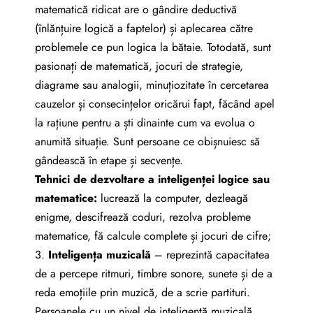
matematică ridicat are o gândire deductivă
(înlănțuire logică a faptelor) și aplecarea către
problemele ce pun logica la bătaie. Totodată, sunt
pasionați de matematică, jocuri de strategie,
diagrame sau analogii, minuțiozitate în cercetarea
cauzelor și consecințelor oricărui fapt, făcând apel
la rațiune pentru a ști dinainte cum va evolua o
anumită situație. Sunt persoane ce obișnuiesc să
gândească în etape și secvențe.
Tehnici de dezvoltare a inteligenței logice sau
matematice:
lucrează la computer, dezleagă
enigme, descifrează coduri, rezolva probleme
matematice, fă calcule complete și jocuri de cifre;
3.
I
nteligenț
a
muzical
ă
– reprezintă capacitatea
de a percepe ritmuri, timbre sonore, sunete și de a
reda emoțiile prin muzică, de a scrie partituri.
Persoanele cu un nivel de inteligență muzicală