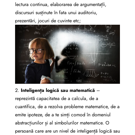
lectura continua, elaborarea de argumentațîi,
discursuri susținute în fata unui auditoriu,
prezentări, jocuri de cuvinte etc;
2.
I
nteligenț
a
logic
ă
sau matematic
ă
–
reprezintă capacitatea de a calcula, de a
cuantifica, de a rezolva probleme matematice, de a
emite ipoteze, de a te simți comod în domeniul
abstracțiunilor și al simbolurilor matematice. O
persoană care are un nivel de inteligență logică sau