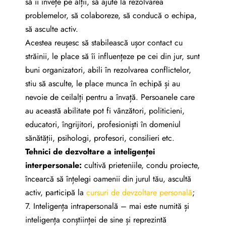
să îi învețe pe alții, să ajute la rezolvarea
problemelor, să colaboreze, să conducă o echipa,
să asculte activ.
Acestea reușesc să stabilească ușor contact cu
străinii, le place să îi influențeze pe cei din jur, sunt
buni organizatori, abili în rezolvarea conflictelor,
stiu să asculte, le place munca în echipă și au
nevoie de ceilalți pentru a învață. Persoanele care
au această abilitate pot fi vânzători, politicieni,
educatori, îngrijitori, profesioniști în domeniul
sănătății, psihologi, profesori, consilieri etc.
Tehnici de dezvoltare a inteligen
ț
ei
interpersonale:
cultivă prieteniile, condu proiecte,
încearcă să înțelegi oamenii din jurul tău, ascultă
activ, participă la
cursuri de devzoltare personală
;
7. Inteligența intrapersonală – mai este numită și
inteligența conștiinței de sine și reprezintă