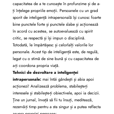
capacitatea de a te cunoaște în profunzime și de a-
ți înțelege propriile emoții. Persoanele cu un grad
sporit de inteligență intrapersonală își cunosc foarte
bine punctele forte și punctele slabe și acționează
în acord cu acestea, se autoevaluează cu spirit
critic, se respectă și își impun o disciplină.
Totodată, le împărtășesc și celorlalți valorile lor
personale. Acest tip de inteligență este, de regulă,
legat cu o stimă de sine bună și cu capacitatea de
a-ți coordona propria viață.
Tehnici de dezvoltare a inteligen
ț
ei
intrapersonale:
mai întâi gândești și abia apoi
acționezi! Analizează problema, stabilește-ți
interesele și stabilește-ți obiectivele, apoi ia decizii.
Ține un jurnal, învață să fii tu însuți, meditează,
rezervă-ți timp pentru a sta singur și a putea reflecta
asupra propriei persoane;