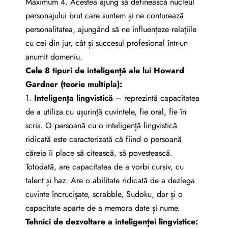
Maximum 4. Acestea ajung să definească nucleul
personajului brut care suntem și ne conturează
personalitatea, ajungând să ne influențeze relațiile
cu cei din jur, cât și succesul profesional într-un
anumit domeniu.
Cele 8 tipuri de inteligență ale lui Howard
Gardner (teorie multipla):
1.
I
nteligenț
a
lingvistic
ă
– reprezintă capacitatea
de a utiliza cu ușurință cuvintele, fie oral, fie în
scris. O persoană cu o inteligență lingvistică
ridicată este caracterizată că fiind o persoană
căreia îi place să citească, să povestească.
Totodată, are capacitatea de a vorbi cursiv, cu
talent și haz. Are o abilitate ridicată de a dezlega
cuvinte încrucișate, scrabble, Sudoku, dar și o
capacitate aparte de a memora date și nume.
Tehnici de dezvoltare a inteligenței lingvistice: