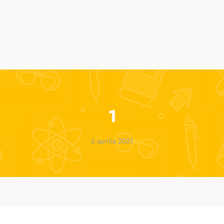
suri
Cursuri de vară
ParenTools
Tabere
One 2 One Sessions
1
6 aprilie 2021