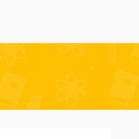
Alumni
Despre noi
AmSchool
Contact