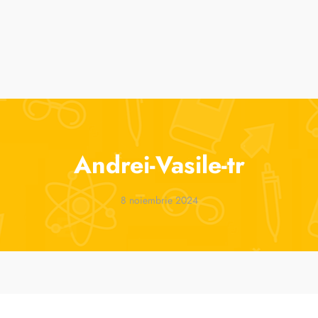
suri
Cursuri de vară
ParenTools
Tabere
One 2 One Sessions
Andrei-Vasile-tr
8 noiembrie 2024