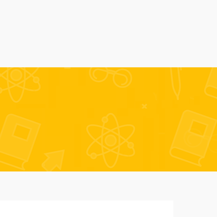
Alumni
Despre noi
AmSchool
Contact