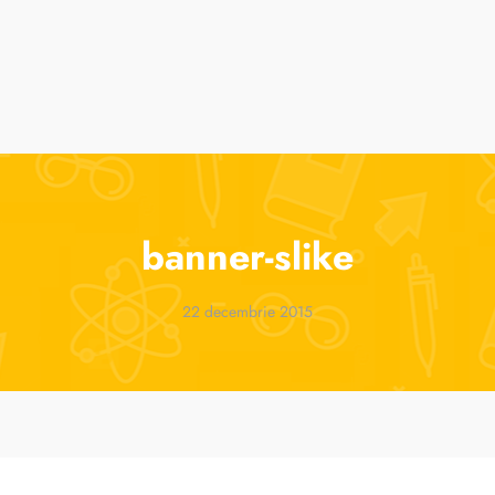
suri
Cursuri de vară
ParenTools
Tabere
One 2 One Sessions
banner-slike
22 decembrie 2015