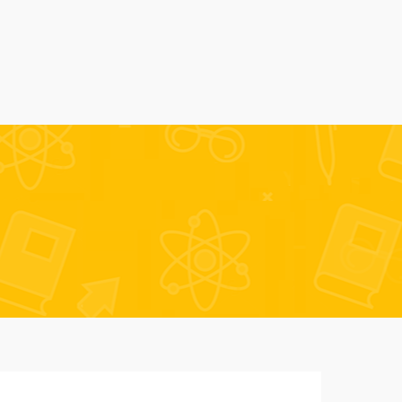
Alumni
Despre noi
AmSchool
Contact