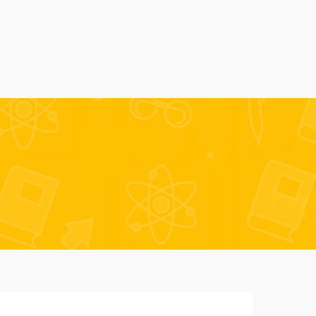
Alumni
Despre noi
AmSchool
Contact