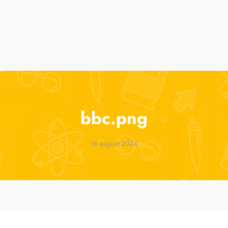
suri
Cursuri de vară
ParenTools
Tabere
One 2 One Sessions
bbc.png
16 august 2024