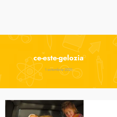
Cursuri de vară
One 2 One Ses
Despre noi
ce-este-gelozia
1 octombrie 2021