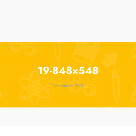
suri
Cursuri de vară
ParenTools
Tabere
One 2 One Sessions
19-848×548
1 octombrie 2020