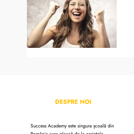
DESPRE NOI
Success Academy este singura școală din
România care pleacă de la cerințele