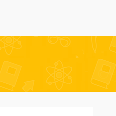
Alumni
Despre noi
AmSchool
Contact