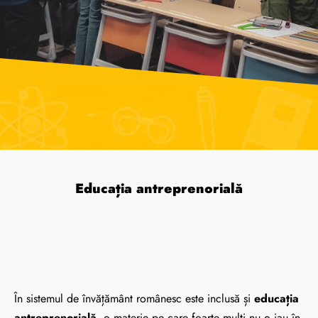
Educația antreprenorială
În sistemul de învățământ românesc este inclusă și
educația
antreprenorială
, o materie pe care foarte mulți nu o iau în