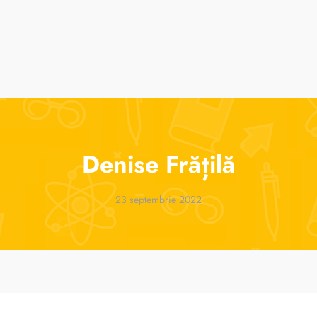
suri
Cursuri de vară
ParenTools
Tabere
One 2 One Sessions
Denise Frățilă
23 septembrie 2022