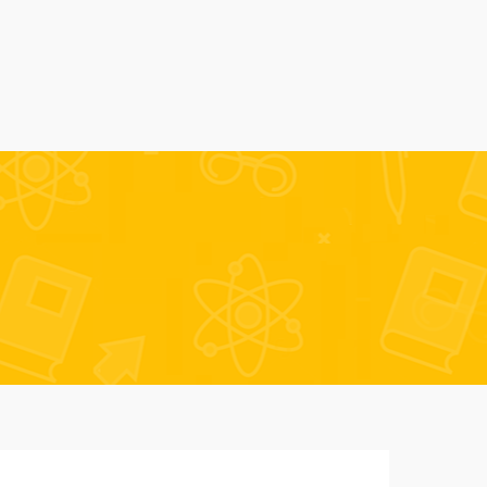
Alumni
Despre noi
AmSchool
Contact