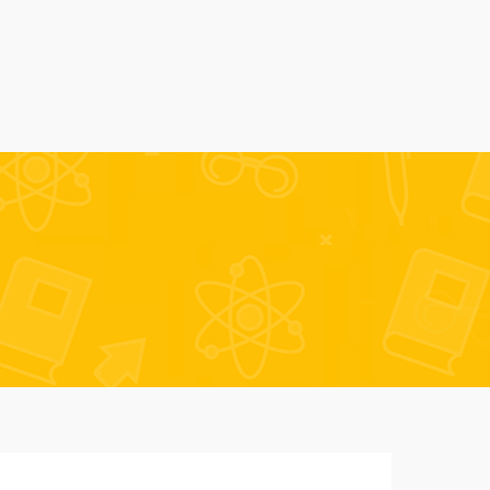
Alumni
Despre noi
AmSchool
Contact