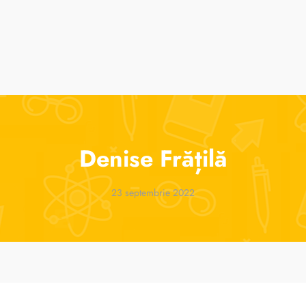
suri
Cursuri de vară
ParenTools
Tabere
One 2 One Sessions
Denise Frățilă
23 septembrie 2022