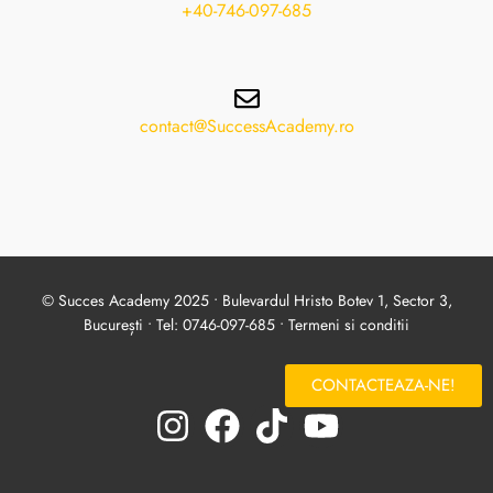
+40-746-097-685
contact@SuccessAcademy.ro
© Succes Academy 2025 • Bulevardul Hristo Botev 1, Sector 3,
București • Tel: 0746-097-685 •
Termeni si conditii
CONTACTEAZA-NE!