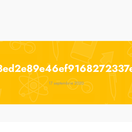
suri
Cursuri de vară
ParenTools
Tabere
One 2 One Sessions
3ed2e89e46ef9168272337e
17 septembrie 2020