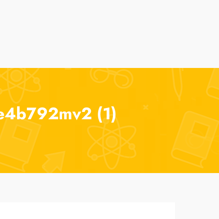
Alumni
Despre noi
AmSchool
Contact
4b792mv2 (1)