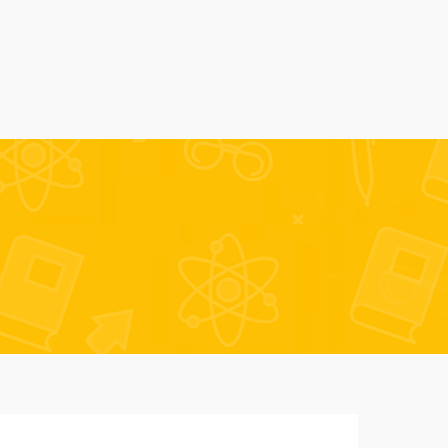
Alumni
Despre noi
AmSchool
Contact