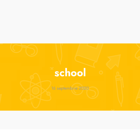
suri
Cursuri de vară
ParenTools
Tabere
One 2 One Sessions
school
16 septembrie 2020