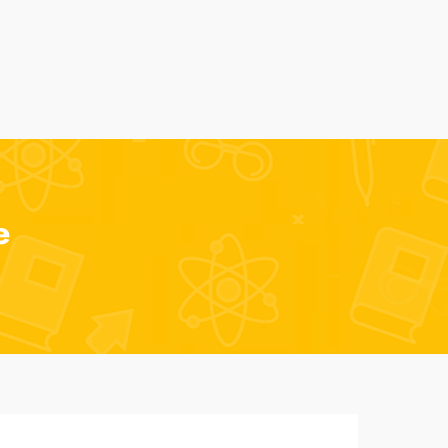
Alumni
Despre noi
AmSchool
Contact
e