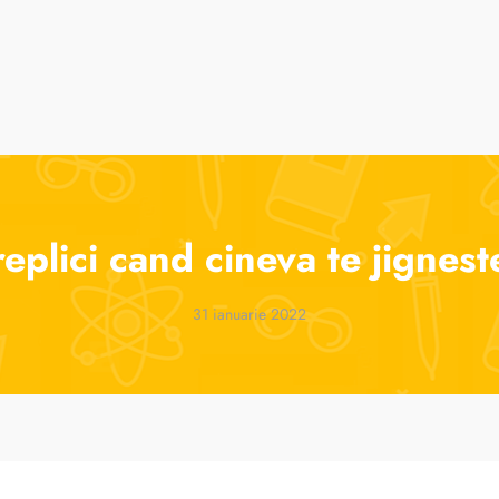
suri
Cursuri de vară
ParenTools
Tabere
One 2 One Sessions
replici cand cineva te jignest
31 ianuarie 2022