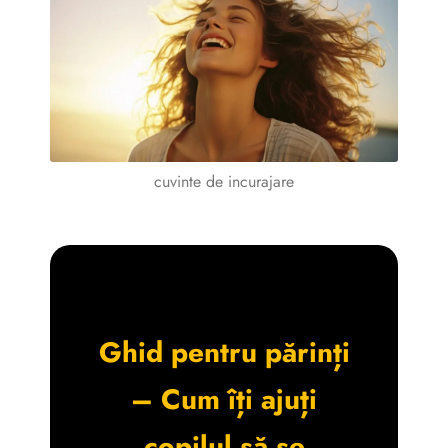
cuvinte de incurajare
Ghid pentru părinți
– Cum îți ajuți
copilul să se