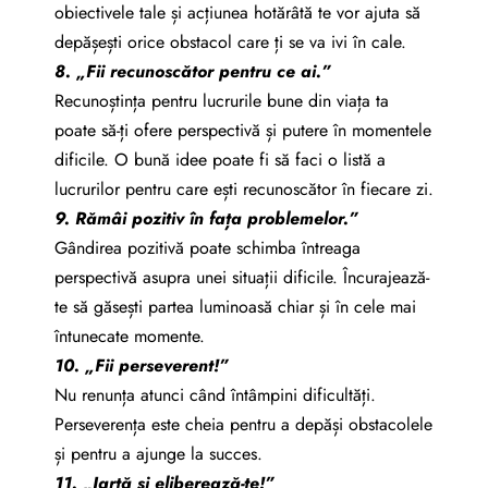
obiectivele tale și acțiunea hotărâtă te vor ajuta să
depășești orice obstacol care ți se va ivi în cale.
8. „Fii recunoscător pentru ce ai.”
Recunoștința pentru lucrurile bune din viața ta
poate să-ți ofere perspectivă și putere în momentele
dificile. O bună idee poate fi să faci o listă a
lucrurilor pentru care ești recunoscător în fiecare zi.
9. Rămâi pozitiv în fața problemelor.”
Gândirea pozitivă poate schimba întreaga
perspectivă asupra unei situații dificile. Încurajează-
te să găsești partea luminoasă chiar și în cele mai
întunecate momente.
10. „Fii perseverent!”
Nu renunța atunci când întâmpini dificultăți.
Perseverența este cheia pentru a depăși obstacolele
și pentru a ajunge la succes.
11. „Iartă și eliberează-te!”