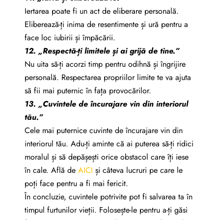
Iertarea poate fi un act de eliberare personală.
Eliberează-ți inima de resentimente și ură pentru a
face loc iubirii și împăcării.
12. „Respectă-ți limitele și ai grijă de tine.”
Nu uita să-ți acorzi timp pentru odihnă și îngrijire
personală. Respectarea propriilor limite te va ajuta
să fii mai puternic în fața provocărilor.
13. „Cuvintele de încurajare vin din interiorul
tău.”
Cele mai puternice cuvinte de încurajare vin din
interiorul tău. Adu-ți aminte că ai puterea să-ți ridici
moralul și să depășești orice obstacol care îți iese
în cale. Află de
AICI
și câteva lucruri pe care le
poți face pentru a fi mai fericit.
În concluzie, cuvintele potrivite pot fi salvarea ta în
timpul furtunilor vieții. Folosește-le pentru a-ți găsi