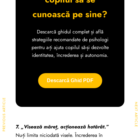
cunoască pe sine?
Descarcă ghidul complet și află
strategiile recomandate de psihologi
pentru a-ți ajuta copilul să-și dezvolte
identitatea, încrederea și autonomia.
Descarcă Ghid PDF
PREVIOUS ARTICLE
NEXT ARTICLE
7. „Visează măreț, acționează hotărât.”
Nu-ți limita niciodată visele. Încrederea în