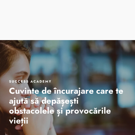
Cursuri de vară
One 2 One Sessio
Despre noi
SUCCESS ACADEMY
Cuvinte de încurajare care te
ajută să depășești
obstacolele și provocările
vieții