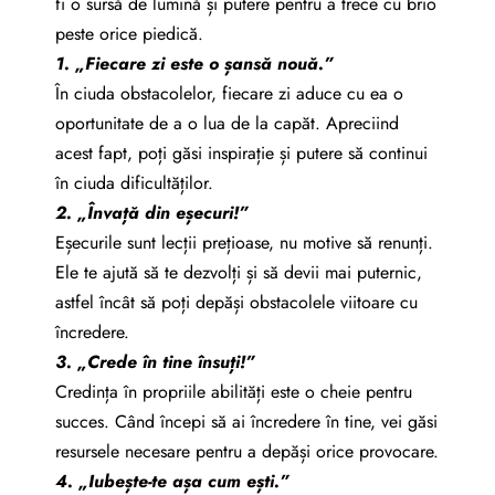
fi o sursă de lumină și putere pentru a trece cu brio
peste orice piedică.
1. „Fiecare zi este o șansă nouă.”
În ciuda obstacolelor, fiecare zi aduce cu ea o
oportunitate de a o lua de la capăt. Apreciind
acest fapt, poți găsi inspirație și putere să continui
în ciuda dificultăților.
2. „Învață din eșecuri!”
Eșecurile sunt lecții prețioase, nu motive să renunți.
Ele te ajută să te dezvolți și să devii mai puternic,
astfel încât să poți depăși obstacolele viitoare cu
încredere.
3. „Crede în tine însuți!”
Credința în propriile abilități este o cheie pentru
succes. Când începi să ai încredere în tine, vei găsi
resursele necesare pentru a depăși orice provocare.
4. „Iubește-te așa cum ești.”