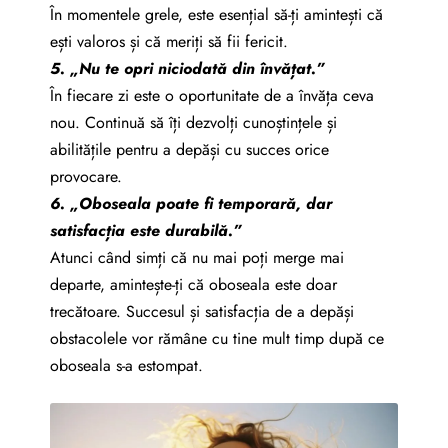
În momentele grele, este esențial să-ți amintești că
ești valoros și că meriți să fii fericit.
5. „Nu te opri niciodată din învățat.”
În fiecare zi este o oportunitate de a învăța ceva
nou. Continuă să îți dezvolți cunoștințele și
abilitățile pentru a depăși cu succes orice
provocare.
6. „Oboseala poate fi temporară, dar
satisfacția este durabilă.”
Atunci când simți că nu mai poți merge mai
departe, amintește-ți că oboseala este doar
trecătoare. Succesul și satisfacția de a depăși
obstacolele vor rămâne cu tine mult timp după ce
oboseala s-a estompat.