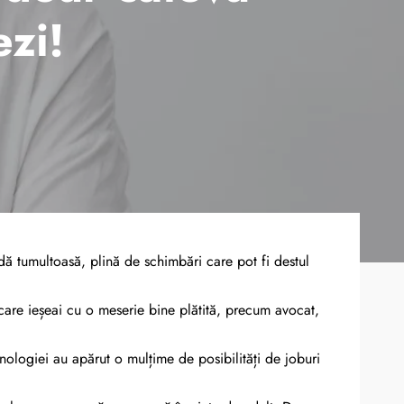
ezi!
adă tumultoasă, plină de schimbări care pot fi destul
n care ieșeai cu o meserie bine plătită, precum avocat,
nologiei au apărut o mulțime de posibilități de joburi