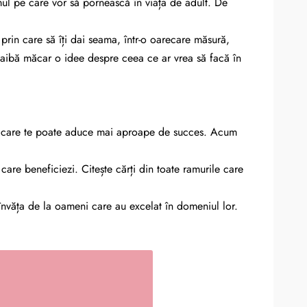
umul pe care vor să pornească în viața de adult. De
e prin care să îți dai seama, într-o oarecare măsură,
să aibă măcar o idee despre ceea ce ar vrea să facă în
tant care te poate aduce mai aproape de succes. Acum
care beneficiezi. Citește cărți din toate ramurile care
e a învăța de la oameni care au excelat în domeniul lor.