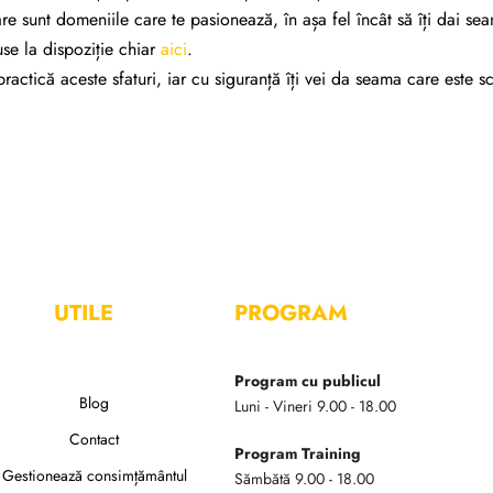
re sunt domeniile care te pasionează, în așa fel încât să îți dai seam
use la dispoziție chiar
aici
.
actică aceste sfaturi, iar cu siguranță îți vei da seama care este sc
UTILE
PROGRAM
Program cu publicul
Blog
Luni - Vineri 9.00 - 18.00
Contact
Program Training
Gestionează consimțământul
Sămbătă 9.00 - 18.00