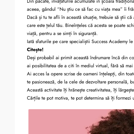
Din păcate, învățăturile acumulate în școala tradițion
aceea, gândul “Nu știu ce să fac cu viața mea” îi frăm
Dacă și tu te afli în această situație, trebuie să știi
care este țelul tău. Bineînțeles că acesta se poate sc
viață, pentru a se simți în siguranță.
Iată sfaturile pe care specialiștii Success Academy le 
Citește!
Deși probabil ai primit această îndrumare încă din co
ai posibilitatea de a citi în mediul virtual, fără să mai
Ai acces la opere scrise de oameni înțelepți, din toate
te pasionează, de la cele de dezvoltare personală, busin
Această activitate îți hrănește creativitatea, îți lărgeș
Cărțile te pot motiva, te pot determina să îți formezi un