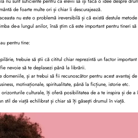
ală nu sunt suficiente pentru ca elevii să își facă o idee despre dr
ântă de foarte multe ori și chiar îi descurajează.
 că aceasta nu este o problemă ireversibilă și că există destule metod
himba de-a lungul anilor, însă știm că este important pentru tineri 
au pentru tine:
pilărie, trebuie să știi că cititul chiar reprezintă un factor impor
 fie nevoie să te deplasezi până la librării.
 domeniile, și ar trebui să fii recunoscător pentru acest avantaj de 
ess, motivaționale, spiritualitate, până la ficțiune, istorie etc.
te orizonturile culturale, îți oferă posibilitatea de a te inspira și d
 stil de viață echilibrat și chiar să îți găsești drumul în viață.