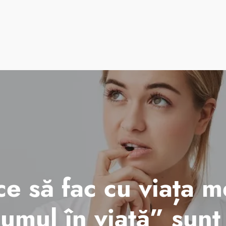
suri
Cursuri de vară
ParenTools
Tabere
One 2 One Sessions
ce să fac cu viața 
umul în viață” sunt