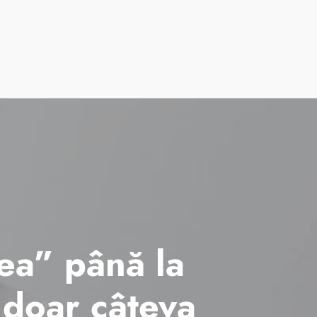
Alumni
Despre noi
AmSchool
Contact
mea” până la
 doar câteva