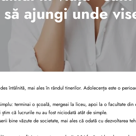
 să ajungi unde vis
 des întâlnită, mai ales în rândul tinerilor. Adolecența este o perio
e simplu: terminai o școală, mergeai la liceu, apoi la o facultate di
i știm că lucrurile nu au fost niciodată atât de simple.
erii bine văzute de societate, mai ales că odată cu dezvoltarea teh