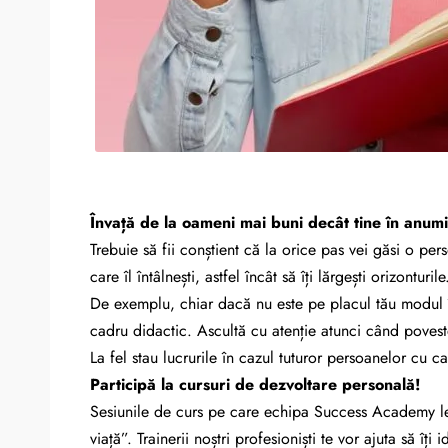
Învață de la oameni mai buni decât tine în anum
Trebuie să fii conștient că la orice pas vei găsi o pe
care îl întâlnești, astfel încât să îți lărgești orizonturile
De exemplu, chiar dacă nu este pe placul tău modul î
cadru didactic. Ascultă cu atenție atunci când poveste
La fel stau lucrurile în cazul tuturor persoanelor cu car
Participă la cursuri de dezvoltare personală!
Sesiunile de curs pe care echipa Success Academy le-
viață”. Trainerii noștri profesioniști te vor ajuta să îți id