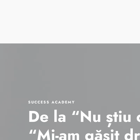
Cur
SUCCESS ACADEMY
De la “Nu știu 
“Mi-am găsit dr