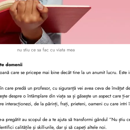
nu stiu ce sa fac cu viata mea
ite domenii
rsoană care se pricepe mai bine decât tine la un anumit lucru. Este
.
n care predă un profesor, cu siguranță vei avea ceva de învățat de
ște despre o întâmplare din viața sa și găsește un aspect care ți-ar
e interacționezi, de la părinți, frați, prieteni, oameni cu care intri 
a pregătit au scopul de a te ajuta să transformi gândul “Nu știu c
entifici calitățile și skill-urile, dar și să capeți altele noi.