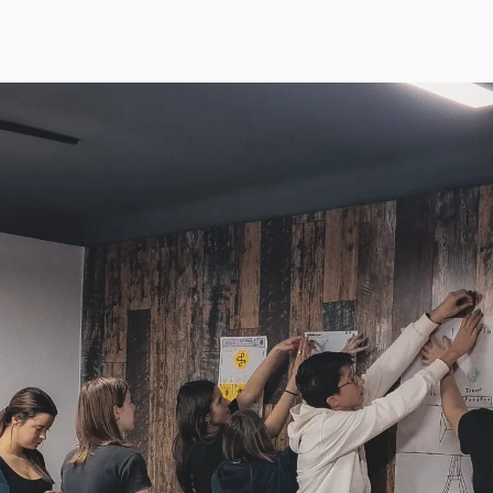
suri
Cursuri de vară
ParenTools
Tabere
One 2 One Sessions