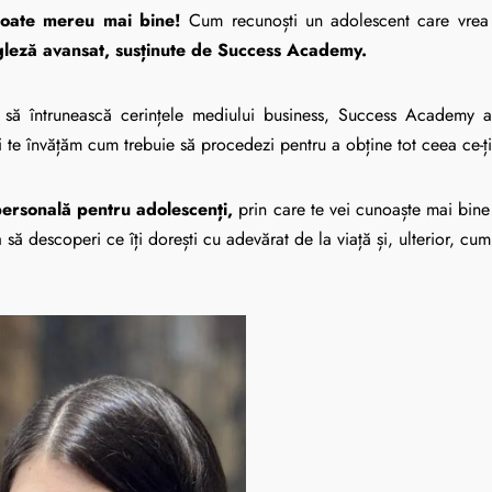
poate mereu mai bine!
Cum recunoști un adolescent care vrea 
ngleză avansat, susținute de Success Academy.
 să întrunească cerințele mediului business, Success Academy 
i te învățăm cum trebuie să procedezi pentru a obține tot ceea ce-ți 
personală pentru adolescenți,
prin care te vei cunoaște mai bine 
să descoperi ce îți dorești cu adevărat de la viață și, ulterior, cu