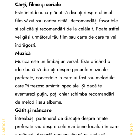
Cărți, filme și seriale
Este întotdeauna plăcut să discuți despre ultimul
film văzut sau cartea citită. Recomandă-ți favoritele
și solicită și recomandări de la celălalt. Poate astfel
vei găsi următorul tău film sau carte de care te vei
îndrăgosti.
Muzică
Muzica este un limbaj universal. Este oricând o
idee bună să discuți despre genurile muzicale
preferate, concertele la care ai fost sau melodiile
care îți trezesc amintiri speciale. Și dacă te
aventurezi puțin, poți chiar schimba recomandări
de melodii sau albume.
Gătit și mâncare
Întreabă-ți partenerul de discuție despre rețete
PREVIOUS ARTICLE
NEXT ARTICLE
preferate sau despre cele mai bune localuri în care
a mâncat. Această conversație vă va ajuta să