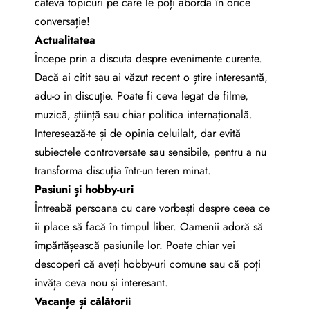
câteva topicuri pe care le poți aborda în orice
conversație!
Actualitatea
Începe prin a discuta despre evenimente curente.
Dacă ai citit sau ai văzut recent o știre interesantă,
adu-o în discuție. Poate fi ceva legat de filme,
muzică, știință sau chiar politica internațională.
Interesează-te și de opinia celuilalt, dar evită
subiectele controversate sau sensibile, pentru a nu
transforma discuția într-un teren minat.
Pasiuni și hobby-uri
Întreabă persoana cu care vorbești despre ceea ce
îi place să facă în timpul liber. Oamenii adoră să
împărtășească pasiunile lor. Poate chiar vei
descoperi că aveți hobby-uri comune sau că poți
învăța ceva nou și interesant.
Vacanțe și călătorii