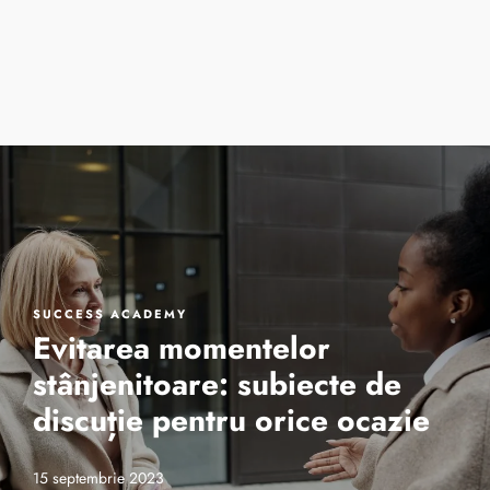
Cursuri de vară
One 2 One Sessio
Despre noi
SUCCESS ACADEMY
Evitarea momentelor
stânjenitoare: subiecte de
discuție pentru orice ocazie
15 septembrie 2023