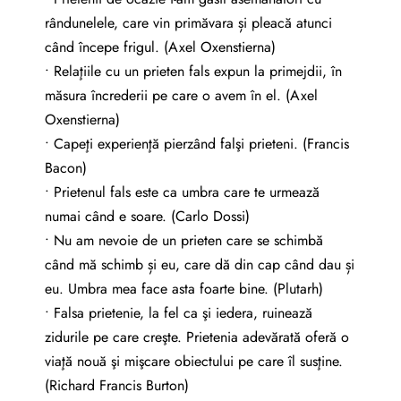
rândunelele, care vin primăvara și pleacă atunci
când începe frigul. (Axel Oxenstierna)
• Relaţiile cu un prieten fals expun la primejdii, în
măsura încrederii pe care o avem în el. (Axel
Oxenstierna)
• Capeţi experienţă pierzând falşi prieteni. (Francis
Bacon)
• Prietenul fals este ca umbra care te urmează
numai când e soare. (Carlo Dossi)
• Nu am nevoie de un prieten care se schimbă
când mă schimb și eu, care dă din cap când dau și
eu. Umbra mea face asta foarte bine. (Plutarh)
• Falsa prietenie, la fel ca şi iedera, ruinează
zidurile pe care creşte. Prietenia adevărată oferă o
viaţă nouă şi mişcare obiectului pe care îl susţine.
(Richard Francis Burton)