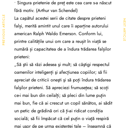
• Singura prietenie de preţ este cea care s-a născut
fără motiv. (Arthur van Schendel)
PREVIOUS ARTICLE
La capătul acestei serii de citate despre prieteni
NEXT ARTICLE
falși, merită amintit unul care îi aparține autorului
american Ralph Waldo Emerson. Conform lui,
printre calitățile unui om care a reușit în viață se
numără și capacitatea de a îndura trădarea falșilor
prieteni:
„Să ştii să râzi adesea şi mult; să câştigi respectul
oamenilor inteligenţi şi afecţiunea copiilor; să fii
apreciat de criticii oneşti şi să poţi îndura trădarea
falşilor prieteni. Să apreciezi frumuseţea; să scoţi
ce-i mai bun din ceilalţi; să pleci din lume puţin
mai bun, fie că ai crescut un copil sănătos, ai sădit
un petic de grădină ori că ţi-ai ridicat condiţia
socială; să fii împăcat că cel puţin o viaţă respiră
mai uşor de pe urma existenţei tale – înseamnă că