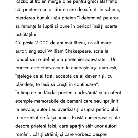
Războiul troian merge bine pentru greci atât timp
cât prietenia celor doi nu are de suferit. În schimb,
pierderea bunului său prieten îl determină pe erou
să renunțe la luptă și pune în pericol însăși soarta
ostilităților.
Cu peste 2 000 de ani mai târziu, un alt mare
autor, englezul William Shakespeare, scria la
rândul său o definiție a prieteniei adevărate: „Un
prieten este cineva care te cunoaşte aşa cum eşti,
înţelege ce ai fost, acceptă ce ai devenit şi, cu
blândeţe, te lasă să creşti în continuare“.
În timp ce au lăudat prietenia adevărată și au oferit
exemple memorabile de oameni care s-au sprijinit
la nevoie, autorii au avertizat și asupra pericolului
reprezentat de falșii amici. Există numeroase citate
despre prieteni falși, care aparțin atât unor autori
români, cât și străini, și care vorbesc despre