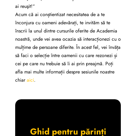
ai reuşit!“
Acum că ai conștientizat necesitatea de a te
înconjura cu oameni adevărați, te invităm să te
înscrii la unul dintre cursurile oferite de Academia
noastră, unde vei avea ocazia să interacționezi cu o
mulțime de persoane diferite. În acest fel, vei învăța
să faci o selecție între oamenii cu care rezonezi și
cei pe care nu trebuie să îi ai prin preajmă. Poți
afla mai multe informații despre sesiunile noastre
chiar
aici
.
Ghid pentru părinți