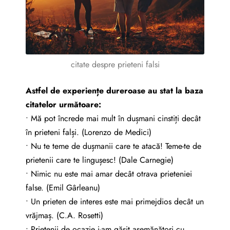
citate despre prieteni falsi
Astfel de experiențe dureroase au stat la baza
citatelor următoare:
• Mă pot încrede mai mult în dușmani cinstiți decât
în prieteni falși. (Lorenzo de Medici)
• Nu te teme de dușmanii care te atacă! Teme-te de
prietenii care te lingușesc! (Dale Carnegie)
• Nimic nu este mai amar decât otrava prieteniei
false. (Emil Gârleanu)
• Un prieten de interes este mai primejdios decât un
vrăjmaș. (C.A. Rosetti)
• Prietenii de ocazie i-am găsit asemănători cu