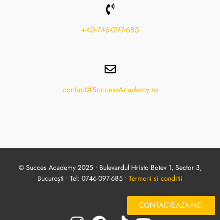
+40-746-097-685
contact@SuccessAcademy.ro
© Succes Academy 2025 • Bulevardul Hristo Botev 1, Sector 3,
București • Tel: 0746-097-685 •
Termeni si conditii
CONTACTEAZA-NE!